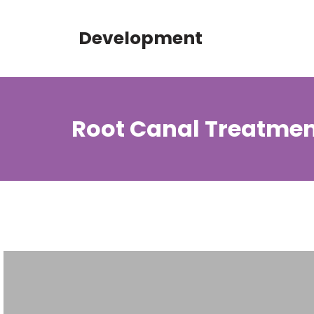
Development
Root Canal Treatme